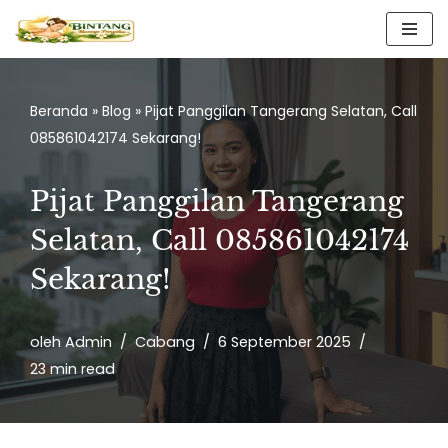
Lompat
ke
konten
Beranda
»
Blog
»
Pijat Panggilan Tangerang Selatan, Call
085861042174 Sekarang!
Pijat Panggilan Tangerang
Selatan, Call 085861042174
Sekarang!
oleh
Admin
Cabang
6 September 2025
23 min read